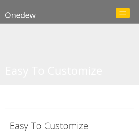
Onedew
Toggle
navigat
Easy To Customize
Easy To Customize